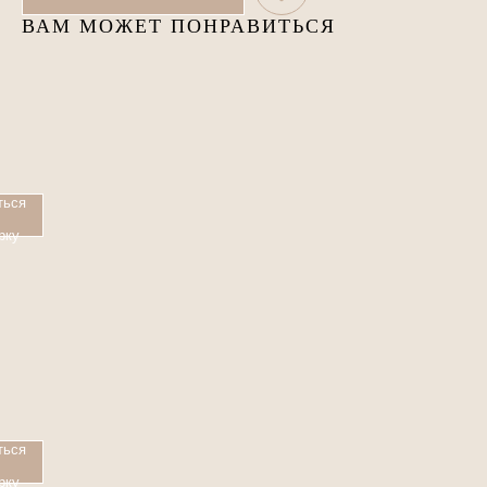
ВАМ МОЖЕТ ПОНРАВИТЬСЯ
ться
рку
ться
рку