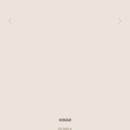
НИККИ
53 000
р.