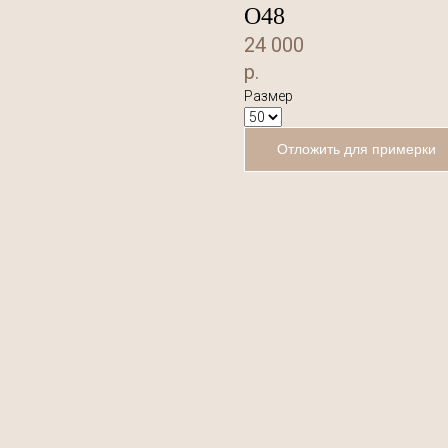
О48
24 000
р.
Размер
Отложить для примерки