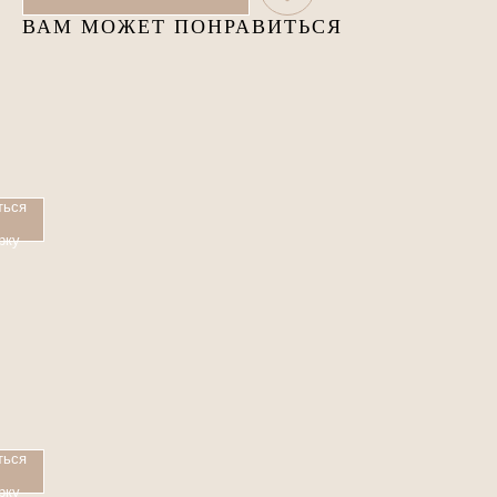
ВАМ МОЖЕТ ПОНРАВИТЬСЯ
ться
рку
ться
рку