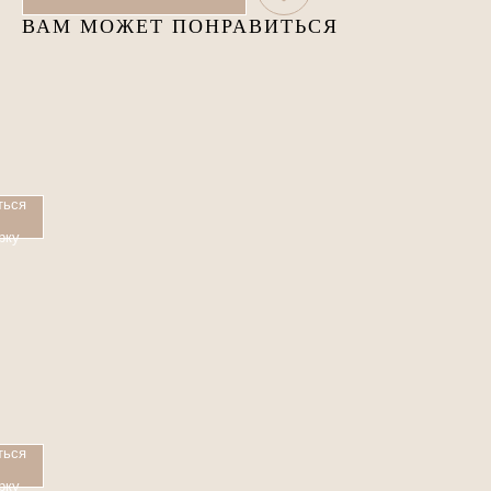
ВАМ МОЖЕТ ПОНРАВИТЬСЯ
ться
рку
ИЯ
ться
рку