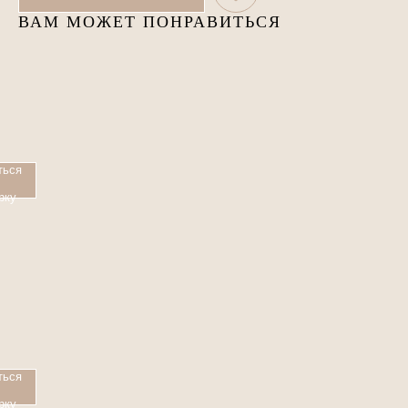
ВАМ МОЖЕТ ПОНРАВИТЬСЯ
ться
рку
ться
рку