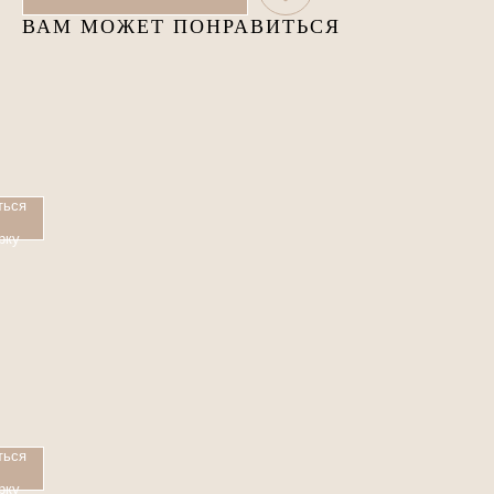
ВАМ МОЖЕТ ПОНРАВИТЬСЯ
ться
рку
ться
рку