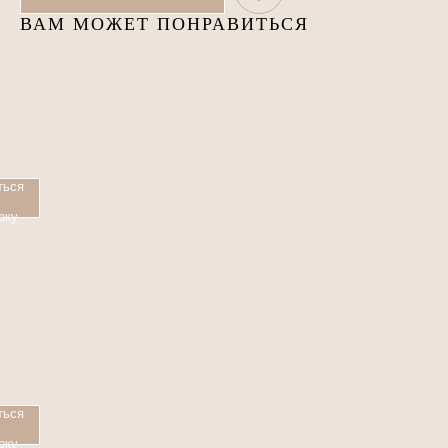
ВАМ МОЖЕТ ПОНРАВИТЬСЯ
ться
рку
ться
рку