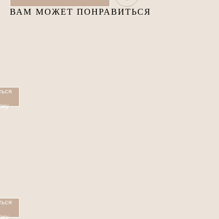
ВАМ МОЖЕТ ПОНРАВИТЬСЯ
ться
рку
ться
рку