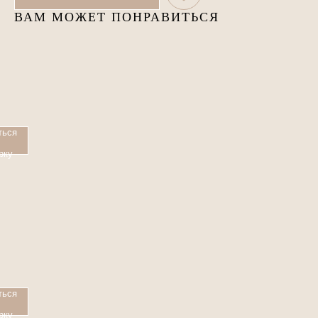
ВАМ МОЖЕТ ПОНРАВИТЬСЯ
ться
рку
ться
рку