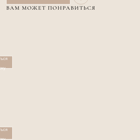
ВАМ МОЖЕТ ПОНРАВИТЬСЯ
ться
рку
ться
рку