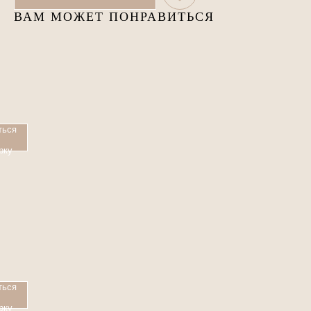
ВАМ МОЖЕТ ПОНРАВИТЬСЯ
ться
рку
ИНА
ться
рку