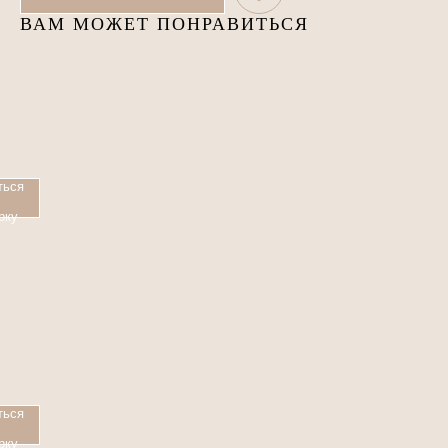
ВАМ МОЖЕТ ПОНРАВИТЬСЯ
ться
рку
ться
рку