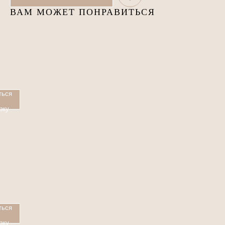
ВАМ МОЖЕТ ПОНРАВИТЬСЯ
ться
рку
НА
ться
рку