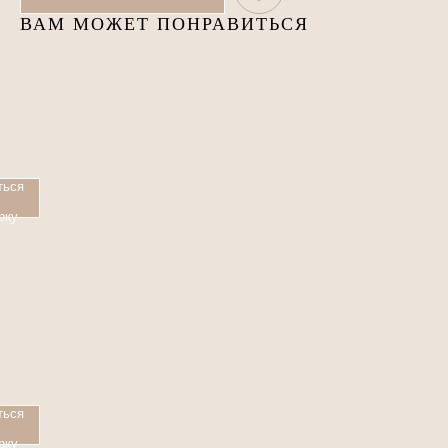
ВАМ МОЖЕТ ПОНРАВИТЬСЯ
ться
рку
ться
рку