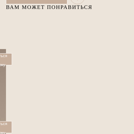
ВАМ МОЖЕТ ПОНРАВИТЬСЯ
О
ться
рку
ться
рку